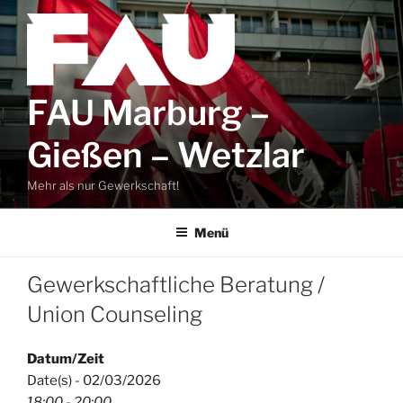
Zum
Inhalt
springen
FAU Marburg –
Gießen – Wetzlar
Mehr als nur Gewerkschaft!
Menü
Gewerkschaftliche Beratung /
Union Counseling
Datum/Zeit
Date(s) - 02/03/2026
18:00 - 20:00