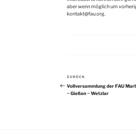
aber wenn möglich um vorherig
kontakt@fau.org.
Beitragsnavigation
Vorheriger
ZURÜCK
Beitrag
Vollversammlung der FAU Mar
~ Gießen ~ Wetzlar