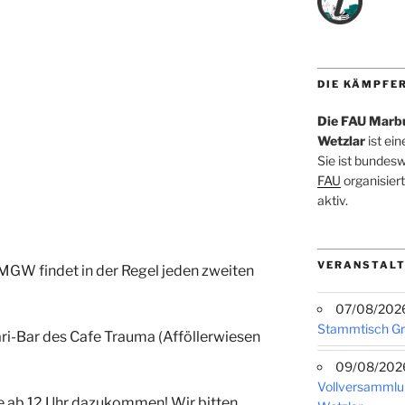
DIE KÄMPFE
Die FAU Marb
Wetzlar
ist ei
Sie ist bundes
FAU
organisiert
aktiv.
VERANSTALT
GW findet in der Regel jeden zweiten
07/08/2026 
Stammtisch G
ari-Bar des Cafe Trauma (
Afföllerwiesen
09/08/2026 
Vollversammlu
ne ab 12 Uhr dazukommen! Wir bitten