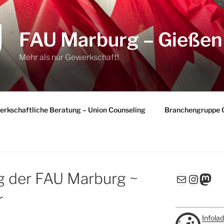
FAU Marburg – Gießen
Mehr als nur Gewerkschaft!
rkschaftliche Beratung – Union Counseling
Branchengruppe 
g der FAU Marburg ~
E-Mail
Insta
Mas
r
Infola