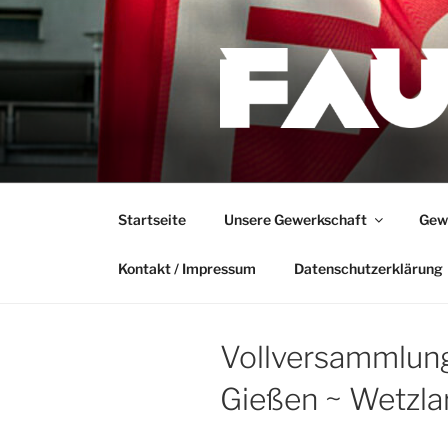
Zum
Inhalt
springen
Startseite
Unsere Gewerkschaft
Gewe
Kontakt / Impressum
Datenschutzerklärung
Vollversammlun
Gießen ~ Wetzla