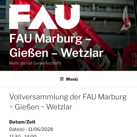
Zum
Inhalt
springen
FAU Marburg –
Gießen – Wetzlar
Mehr als nur Gewerkschaft!
Menü
Vollversammlung der FAU Marburg
~ Gießen ~ Wetzlar
Datum/Zeit
Date(s) - 11/06/2028
11:30 - 14:00