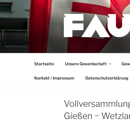
Zum
Inhalt
springen
Startseite
Unsere Gewerkschaft
Gewe
Kontakt / Impressum
Datenschutzerklärung
Vollversammlun
Gießen ~ Wetzla