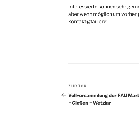
Interessierte können sehr ger
aber wenn möglich um vorherig
kontakt@fau.org.
Beitragsnavigation
Vorheriger
ZURÜCK
Beitrag
Vollversammlung der FAU Mar
~ Gießen ~ Wetzlar