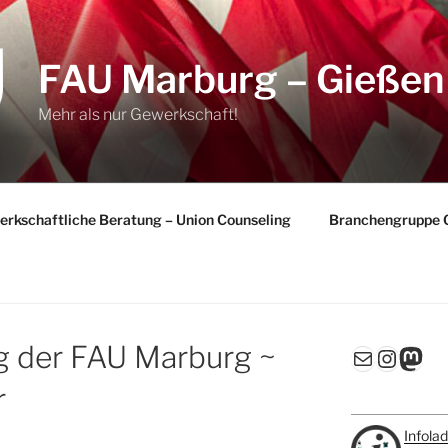
FAU Marburg – Gießen
Mehr als nur Gewerkschaft!
rkschaftliche Beratung – Union Counseling
Branchengruppe 
g der FAU Marburg ~
E-Mail
Insta
Mas
r
Infola