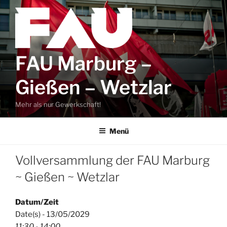
Zum
Inhalt
springen
FAU Marburg –
Gießen – Wetzlar
Mehr als nur Gewerkschaft!
Menü
Vollversammlung der FAU Marburg
~ Gießen ~ Wetzlar
Datum/Zeit
Date(s) - 13/05/2029
11:30 - 14:00