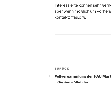
Interessierte können sehr ger
aber wenn möglich um vorherig
kontakt@fau.org.
Beitragsnavigation
Vorheriger
ZURÜCK
Beitrag
Vollversammlung der FAU Mar
~ Gießen ~ Wetzlar