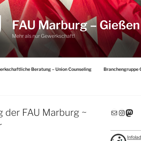
FAU Marburg – Gießen
Mehr als nur Gewerkschaft!
rkschaftliche Beratung – Union Counseling
Branchengruppe 
g der FAU Marburg ~
E-Mail
Insta
Mas
r
Infola