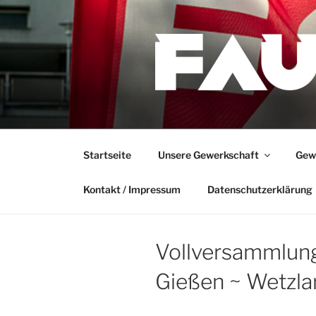
Zum
Inhalt
springen
Startseite
Unsere Gewerkschaft
Gewe
Kontakt / Impressum
Datenschutzerklärung
Vollversammlun
Gießen ~ Wetzla