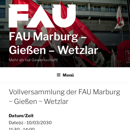
Zum
Inhalt
springen
FAU Marburg –
Gießen – Wetzlar
Mehr als nur Gewerkschaft!
Menü
Vollversammlung der FAU Marburg
~ Gießen ~ Wetzlar
Datum/Zeit
Date(s) - 10/03/2030
11:30 - 14:00