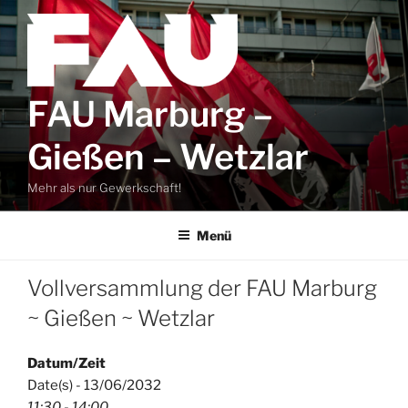
Zum
Inhalt
springen
FAU Marburg –
Gießen – Wetzlar
Mehr als nur Gewerkschaft!
Menü
Vollversammlung der FAU Marburg
~ Gießen ~ Wetzlar
Datum/Zeit
Date(s) - 13/06/2032
11:30 - 14:00