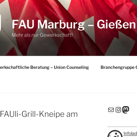
FAU Marburg – Gießen
Mehr als nur Gewerkschaft!
rkschaftliche Beratung – Union Counseling
Branchengruppe 
E-Mail
Insta
Mas
FAUli-Grill-Kneipe am
Infola