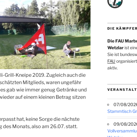
DIE KÄMPFE
Die FAU Marb
Wetzlar
ist ei
Sie ist bundes
FAU
organisiert
aktiv.
Uli-Grill-Kneipe 2019. Zugleich auch die
schätzten Mitglieds, waren ungefähr
 es gab wie immer genug Getränke und
VERANSTALT
l wieder auf einem kleinen Betrag sitzen
07/08/2026 
Stammtisch G
erpasst hat, keine Sorge die nächste
09/08/2026 
g des Monats, also am 26.07. statt.
Vollversammlu