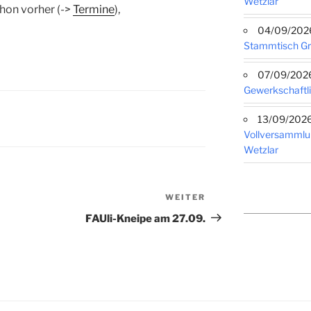
Wetzlar
chon vorher (->
Termine
),
04/09/2026 
Stammtisch G
07/09/2026 
Gewerkschaftli
13/09/2026 
Vollversammlu
Wetzlar
WEITER
Nächster
Beitrag
FAUli-Kneipe am 27.09.