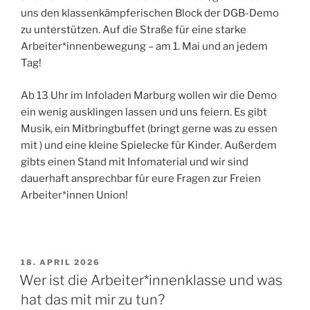
uns den klassenkämpferischen Block der DGB-Demo
zu unterstützen. Auf die Straße für eine starke
Arbeiter*innenbewegung – am 1. Mai und an jedem
Tag!
Ab 13 Uhr im Infoladen Marburg wollen wir die Demo
ein wenig ausklingen lassen und uns feiern. Es gibt
Musik, ein Mitbringbuffet (bringt gerne was zu essen
mit ) und eine kleine Spielecke für Kinder. Außerdem
gibts einen Stand mit Infomaterial und wir sind
dauerhaft ansprechbar für eure Fragen zur Freien
Arbeiter*innen Union!
VERÖFFENTLICHT
18. APRIL 2026
AM
Wer ist die Arbeiter*innenklasse und was
hat das mit mir zu tun?