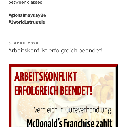
between classes!
#globalmayday26
#1world1struggle
VERÖFFENTLICHT
5. APRIL 2026
AM
Arbeitskonflikt erfolgreich beendet!