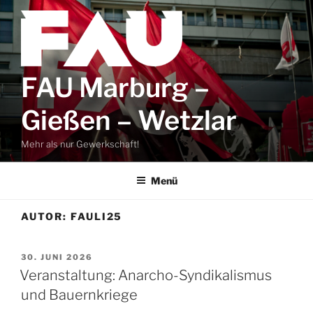
Zum
Inhalt
springen
FAU Marburg –
Gießen – Wetzlar
Mehr als nur Gewerkschaft!
Menü
AUTOR:
FAULI25
VERÖFFENTLICHT
30. JUNI 2026
AM
Veranstaltung: Anarcho-Syndikalismus
und Bauernkriege