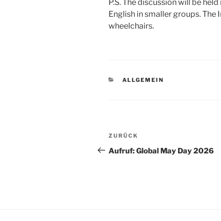
P.S. The discussion will be held
English in smaller groups. The 
wheelchairs.
KATEGORIEN
ALLGEMEIN
Beitragsnavigation
Vorheriger
ZURÜCK
Beitrag
Aufruf: Global May Day 2026