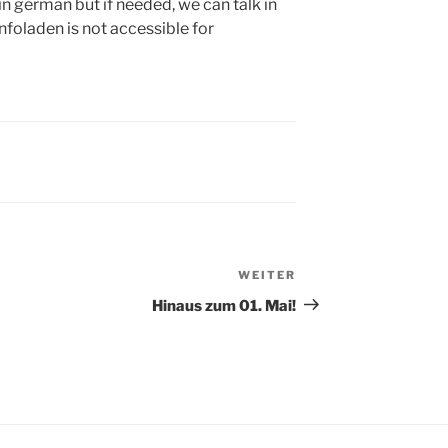
 in german but if needed, we can talk in
Infoladen is not accessible for
WEITER
Nächster
Beitrag
Hinaus zum 01. Mai!