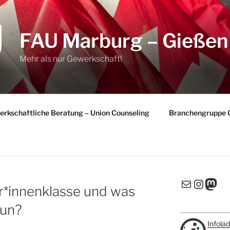
FAU Marburg – Gießen
Mehr als nur Gewerkschaft!
rkschaftliche Beratung – Union Counseling
Branchengruppe 
E-Mail
Insta
Mas
er*innenklasse und was
tun?
Infola