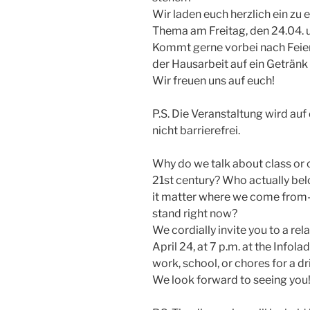
Wir laden euch herzlich ein zu
Thema am Freitag, den 24.04. 
Kommt gerne vorbei nach Feier
der Hausarbeit auf ein Getränk
Wir freuen uns auf euch!
P.S. Die Veranstaltung wird auf 
nicht barrierefrei.
Why do we talk about class or cla
21st century? Who actually bel
it matter where we come from
stand right now?
We cordially invite you to a rel
April 24, at 7 p.m. at the Infola
work, school, or chores for a dr
We look forward to seeing you