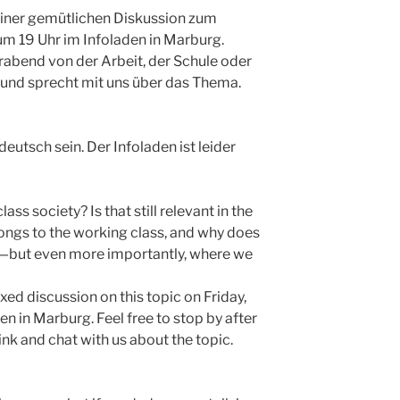
 einer gemütlichen Diskussion zum
um 19 Uhr im Infoladen in Marburg.
abend von der Arbeit, der Schule oder
 und sprecht mit uns über das Thema.
deutsch sein. Der Infoladen ist leider
ss society? Is that still relevant in the
ongs to the working class, and why does
—but even more importantly, where we
axed discussion on this topic on Friday,
den in Marburg. Feel free to stop by after
ink and chat with us about the topic.
!