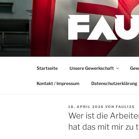
Zum
Inhalt
springen
Startseite
Unsere Gewerkschaft
Gewe
Kontakt / Impressum
Datenschutzerklärung
VERÖFFENTLICHT
18. APRIL 2026
VON
FAULI25
AM
Wer ist die Arbeit
hat das mit mir zu 