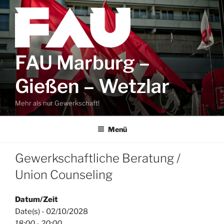
Zum
Inhalt
springen
FAU Marburg –
Gießen – Wetzlar
Mehr als nur Gewerkschaft!
Menü
Gewerkschaftliche Beratung /
Union Counseling
Datum/Zeit
Date(s) - 02/10/2028
18:00 - 20:00