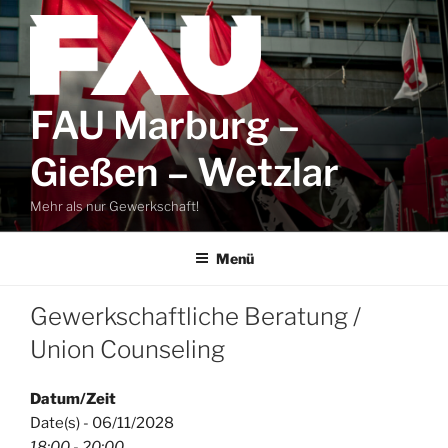
Zum
Inhalt
springen
FAU Marburg –
Gießen – Wetzlar
Mehr als nur Gewerkschaft!
Menü
Gewerkschaftliche Beratung /
Union Counseling
Datum/Zeit
Date(s) - 06/11/2028
18:00 - 20:00