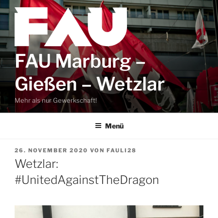
Zum
Inhalt
springen
FAU Marburg –
Gießen – Wetzlar
Mehr als nur Gewerkschaft!
Menü
VERÖFFENTLICHT
26. NOVEMBER 2020
VON
FAULI28
AM
Wetzlar:
#UnitedAgainstTheDragon