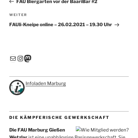
FAU Biergarten vor der BaariBar #2
Nächster
WEITER
Beitrag
FAUli-Kneipe online – 26.02.2021 – 19.30 Uhr
E-Mail
Instagram
Mastodon
Infoladen Marburg
DIE KÄMPFERISCHE GEWERKSCHAFT
Die FAU Marburg Gießen
Wetzlar
ist eine unabhängige Basisgewerkschaft. Sie