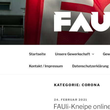
Zum
Inhalt
springen
Startseite
Unsere Gewerkschaft
Gewe
Kontakt / Impressum
Datenschutzerklärung
KATEGORIE:
CORONA
VERÖFFENTLICHT
24. FEBRUAR 2021
AM
FAUli-Kneipe onlin