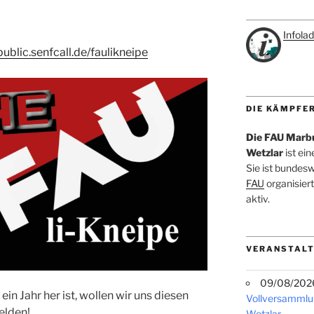
Infola
public.senfcall.de/faulikneipe
DIE KÄMPFE
Die FAU Marb
Wetzlar
ist ei
Sie ist bundes
FAU
organisiert
aktiv.
VERANSTALT
09/08/2026 
ein Jahr her ist, wollen wir uns diesen
Vollversammlu
elden!
Wetzlar