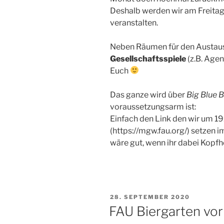
Deshalb werden wir am Freitag
veranstalten.
Neben Räumen für den Austaus
Gesellschaftsspiele
(z.B. Agen
Euch
Das ganze wird über
Big Blue 
voraussetzungsarm ist:
Einfach den Link den wir um 1
(https://mgw.fau.org/) setzen 
wäre gut, wenn ihr dabei Kopfh
VERÖFFENTLICHT
28. SEPTEMBER 2020
AM
FAU Biergarten vor