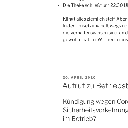
Die Theke schließt um 22:30 Uh
Klingt alles ziemlich steif. Abe
in der Umsetzung halbwegs no
die Verhaltensweisen sind, an d
gewöhnt haben. Wir freuen uns
VERÖFFENTLICHT
20. APRIL 2020
AM
Aufruf zu Betriebs
Kündigung wegen Coro
Sicherheitsvorkehrun
im Betrieb?